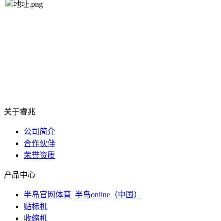
地址 ： 上海市嘉定区安亭镇新黄路136号6幢
电话 ： 021-39521668
邮箱 ： shruizhaopack@163.com
关于睿兆
公司简介
合作伙伴
荣誉资质
产品中心
半岛官网体育_半岛online（中国）
贴标机
收缩机