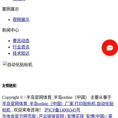
案例展示
视频展示
新闻中心
睿兆动态
行业资讯
技术知识
关注我们
友情链接：
Copyright © / 半岛官网体育_半岛online（中国） 主要从事于
半岛官网体育_半岛online（中国）厂家
,
打印贴标机
,
自动化贴
标机
, 欢迎来电咨询！
沪ICP备14006345号
华体会官方网页版
|
开云链接官网
|
安博买球_安博(中国)
|
星