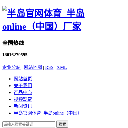
全国热线
18016279595
企业分站
|
网站地图
|
RSS
|
XML
网站首页
关于我们
产品中心
视频观赏
新闻资讯
半岛官网体育_半岛online（中国）